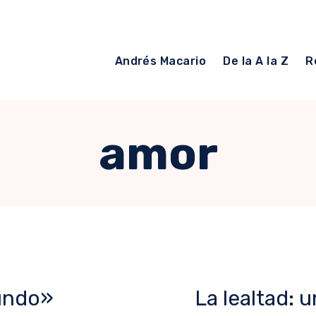
Andrés Macario
De la A la Z
R
amor
undo»
La lealtad: u