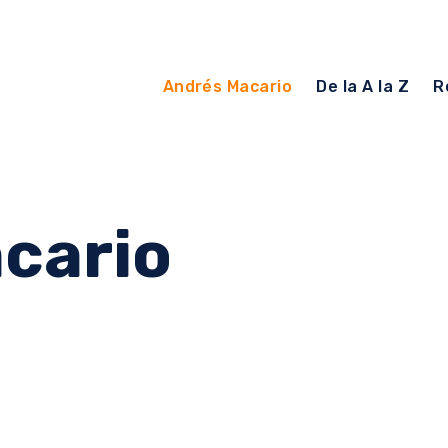
Andrés Macario
De la A la Z
R
cario