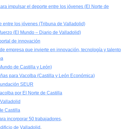
ra impulsar el deporte entre los jóvenes (El Norte de
 entre los jóvenes (Tribuna de Valladolid)
fuerzo (El Mundo – Diario de Valladolid)
ortal de innovación
e empresa que invierte en innovación, tecnología y talento
ba
 Mundo de Castilla y León)
añas para Vacolba (Castilla y León Económica)
e Fundación SEUR
acolba por El Norte de Castilla
Valladolid
e Castilla
ra incorporar 50 trabajadores
.
ificio de Valladolid
.