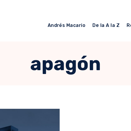
Andrés Macario
De la A la Z
R
apagón