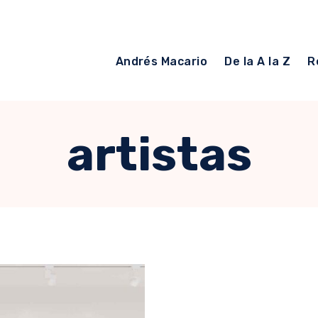
Andrés Macario
De la A la Z
R
artistas