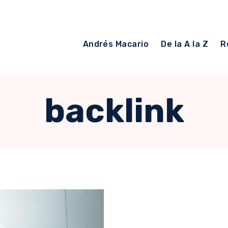
Andrés Macario
De la A la Z
R
backlink