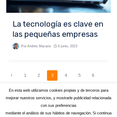
La tecnología es clave en
las pequeñas empresas
Por
Andrés Macario
6 junio, 2023
1
2
3
4
5
6
En esta web utilizamos cookies propias y de terceros para
mejorar nuestros servicios, y mostrarle publicidad relacionada
con sus preferencias
mediante el análisis de sus hábitos de navegación. Si continua
© 2026 ANDRÉS MACARIO