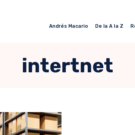
Andrés Macario
De la A la Z
R
intertnet