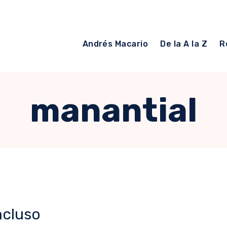
Andrés Macario
De la A la Z
R
manantial
ncluso