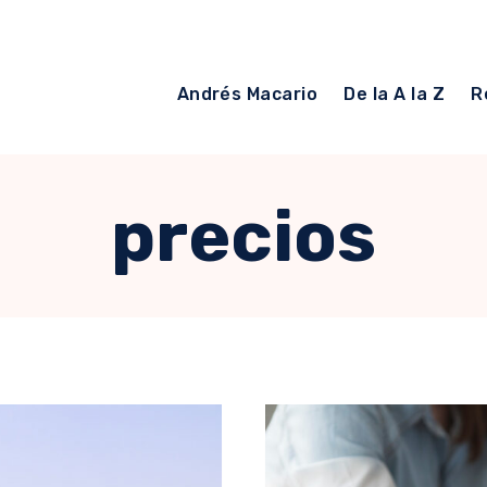
Andrés Macario
De la A la Z
R
precios