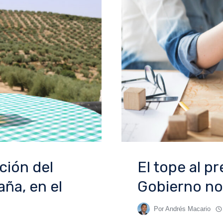
ción del
El tope al pr
aña, en el
Gobierno no
Por
Andrés Macario