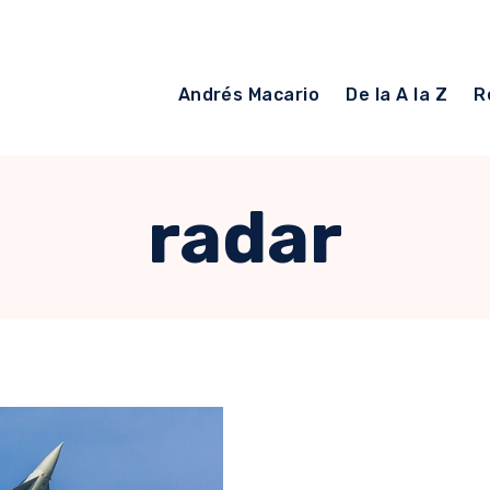
Andrés Macario
De la A la Z
R
radar