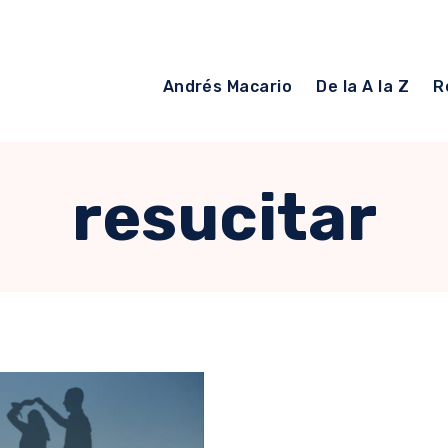
Andrés Macario
De la A la Z
R
resucitar