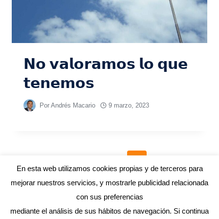
𝗡𝗼 𝘃𝗮𝗹𝗼𝗿𝗮𝗺𝗼𝘀 𝗹𝗼 𝗾𝘂𝗲
𝘁𝗲𝗻𝗲𝗺𝗼𝘀
Por
Andrés Macario
9 marzo, 2023
1
…
3
4
5
En esta web utilizamos cookies propias y de terceros para
mejorar nuestros servicios, y mostrarle publicidad relacionada
con sus preferencias
mediante el análisis de sus hábitos de navegación. Si continua
© 2026 ANDRÉS MACARIO