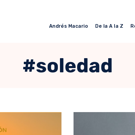
Andrés Macario
De la A la Z
R
#soledad