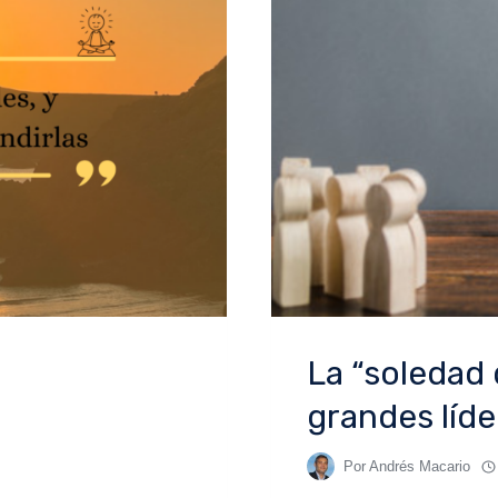
La “soledad 
grandes líd
Por
Andrés Macario