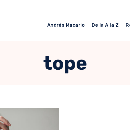
Andrés Macario
De la A la Z
R
tope