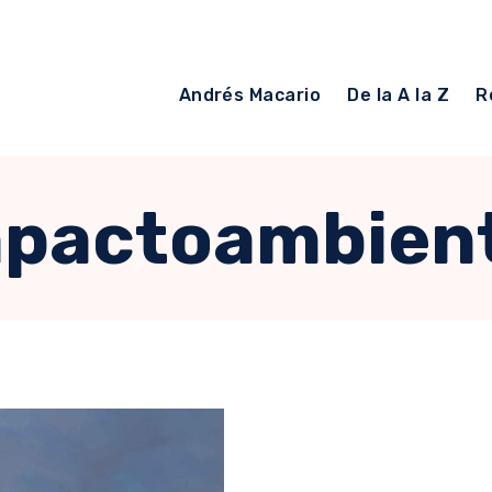
Andrés Macario
De la A la Z
R
pactoambien