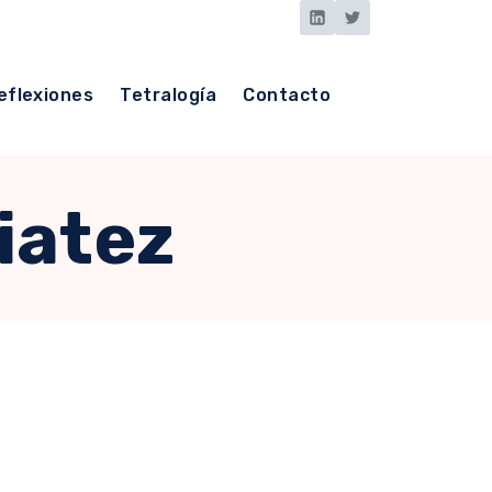
eflexiones
Tetralogía
Contacto
iatez