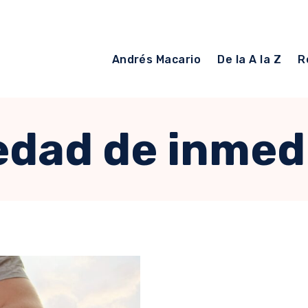
Andrés Macario
De la A la Z
R
edad de inmed