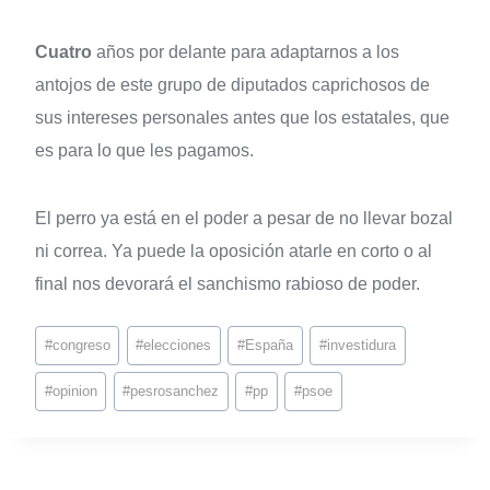
Cuatro
años por delante para adaptarnos a los
antojos de este grupo de diputados caprichosos de
sus intereses personales antes que los estatales, que
es para lo que les pagamos.
El perro ya está en el poder a pesar de no llevar bozal
ni correa. Ya puede la oposición atarle en corto o al
final nos devorará el sanchismo rabioso de poder.
#
congreso
#
elecciones
#
España
#
investidura
#
opinion
#
pesrosanchez
#
pp
#
psoe