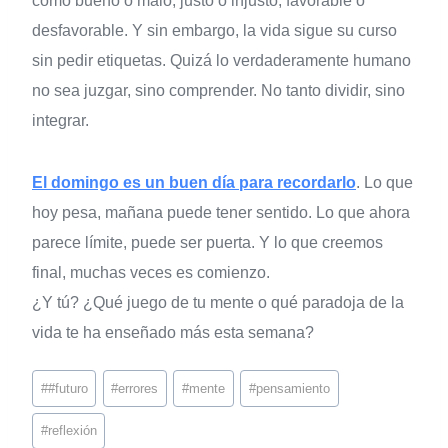
como bueno o malo, justo o injusto, favorable o
desfavorable. Y sin embargo, la vida sigue su curso
sin pedir etiquetas. Quizá lo verdaderamente humano
no sea juzgar, sino comprender. No tanto dividir, sino
integrar.
El domingo es un buen día para recordarlo
. Lo que
hoy pesa, mañana puede tener sentido. Lo que ahora
parece límite, puede ser puerta. Y lo que creemos
final, muchas veces es comienzo.
¿Y tú? ¿Qué juego de tu mente o qué paradoja de la
vida te ha enseñado más esta semana?
#
#futuro
#
errores
#
mente
#
pensamiento
#
reflexión