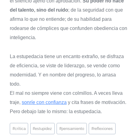
el silencio ajeno con aprobación.
Su poder no nace
del talento, sino del ruido
; de la seguridad con que
afirma lo que no entiende; de su habilidad para
rodearse de cómplices que confunden obediencia con
inteligencia.
La estupedacia tiene un encanto extraño, se disfraza
de eficiencia, se viste de liderazgo, se vende como
modernidad. Y en nombre del progreso, lo arrasa
todo.
El mal no siempre viene con colmillos. A veces lleva
traje,
sonríe con confianza
y cita frases de motivación.
Pero debajo late lo mismo: la estupedacia.
#
crítica
#
estupidez
#
pensamiento
#
reflexiones