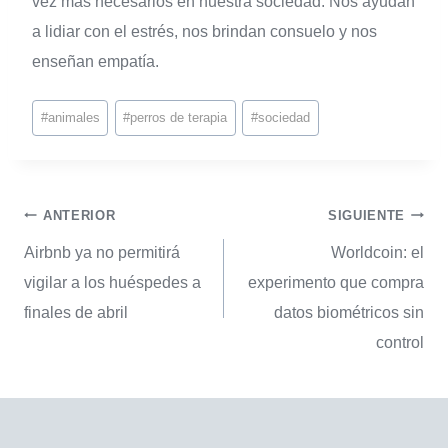
vez más necesarios en nuestra sociedad. Nos ayudan
a lidiar con el estrés, nos brindan consuelo y nos
enseñan empatía.
#
animales
#
perros de terapia
#
sociedad
ANTERIOR
SIGUIENTE
Airbnb ya no permitirá
Worldcoin: el
vigilar a los huéspedes a
experimento que compra
finales de abril
datos biométricos sin
control