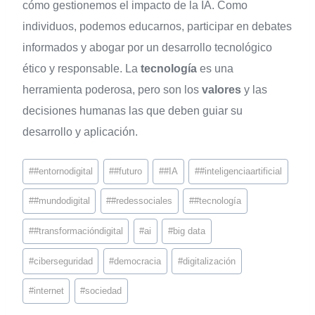
cómo gestionemos el impacto de la IA. Como
individuos, podemos educarnos, participar en debates
informados y abogar por un desarrollo tecnológico
ético y responsable. La
tecnología
es una
herramienta poderosa, pero son los
valores
y las
decisiones humanas las que deben guiar su
desarrollo y aplicación.
#
#entornodigital
#
#futuro
#
#IA
#
#inteligenciaartificial
#
#mundodigital
#
#redessociales
#
#tecnología
#
#transformacióndigital
#
ai
#
big data
#
ciberseguridad
#
democracia
#
digitalización
#
internet
#
sociedad