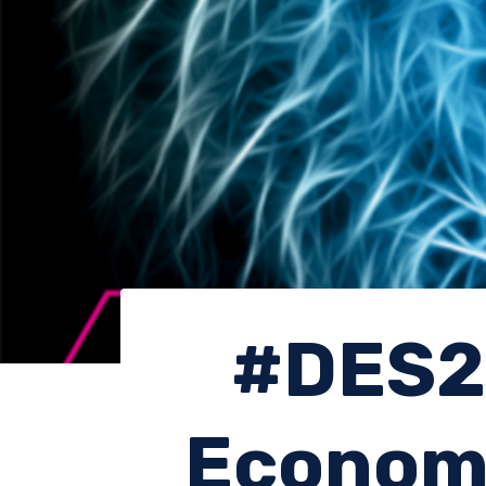
#DES20
Economí