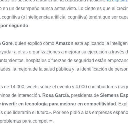
ndo en un desempeño nunca antes visto. Lo cierto es que el cre
cognitiva (o inteligencia artificial cognitiva) tendrá que ser cap
s por segundo
.
n Gore
, quien explicó cómo
Amazon
está aplicando la inteligenc
ayudar a otras organizaciones a mejorar su ejecución a través 
untamientos, hospitales o fuerzas de seguridad están empezand
udades, la mejora de la salud pública y la identificación de pers
ás de 14.000 tweets sobre el evento y 4.000 contribuidores (se
inos de interacción.
Rosa García
, presidenta de
Siemens Es
 invertir en tecnología para mejorar en competitividad
. Exp
s que liderarán el futuro». Por eso pidió a las empresas españo
 problemas para competir».