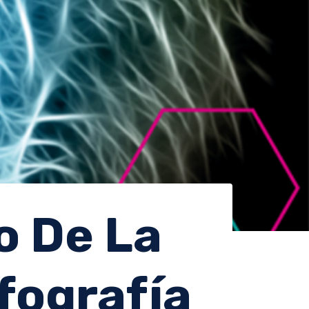
o De La
fografía