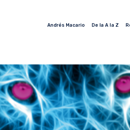
Andrés Macario
De la A la Z
R