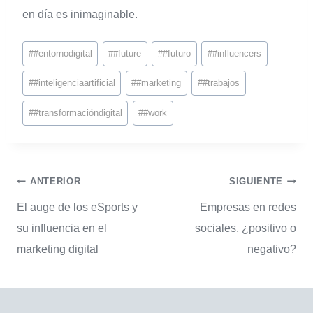
en día es inimaginable.
#
#entornodigital
#
#future
#
#futuro
#
#influencers
#
#inteligenciaartificial
#
#marketing
#
#trabajos
#
#transformacióndigital
#
#work
ANTERIOR
SIGUIENTE
El auge de los eSports y
Empresas en redes
su influencia en el
sociales, ¿positivo o
marketing digital
negativo?