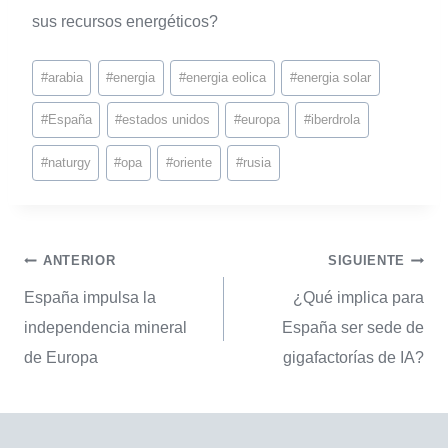
sus recursos energéticos?
#
arabia
#
energia
#
energia eolica
#
energia solar
#
España
#
estados unidos
#
europa
#
iberdrola
#
naturgy
#
opa
#
oriente
#
rusia
ANTERIOR
SIGUIENTE
España impulsa la
¿Qué implica para
independencia mineral
España ser sede de
de Europa
gigafactorías de IA?