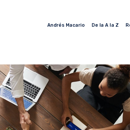
Andrés Macario
De la A la Z
R