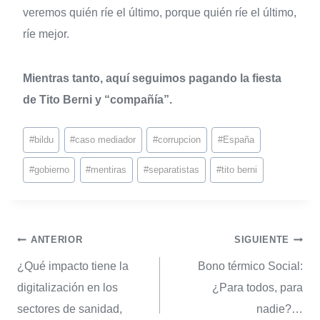
veremos quién ríe el último, porque quién ríe el último,
ríe mejor.
Mientras tanto, aquí seguimos pagando la fiesta
de Tito Berni y “compañía”.
#
bildu
#
caso mediador
#
corrupcion
#
España
#
gobierno
#
mentiras
#
separatistas
#
tito berni
ANTERIOR
SIGUIENTE
¿Qué impacto tiene la
Bono térmico Social:
digitalización en los
¿Para todos, para
sectores de sanidad,
nadie?…