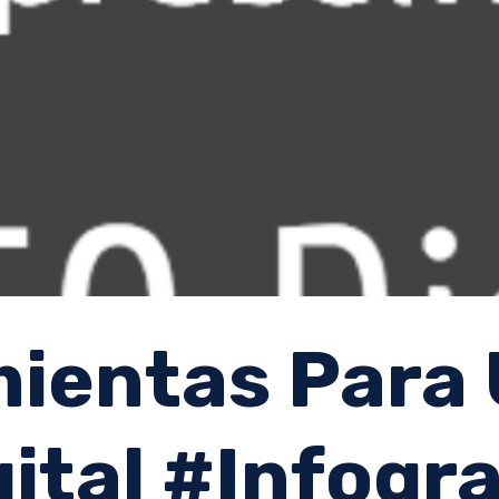
ientas Para
gital #Infogra