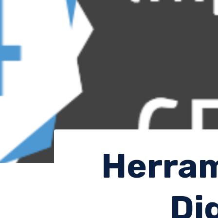
Herram
Di