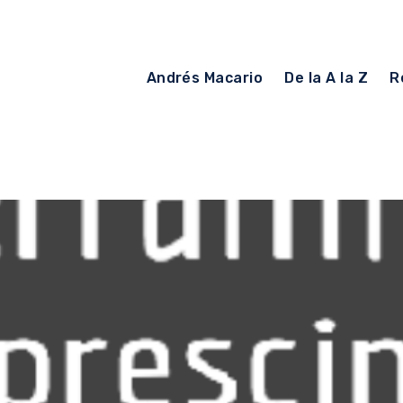
Andrés Macario
De la A la Z
R