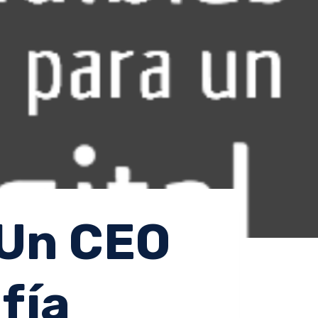
 Un CEO
fía