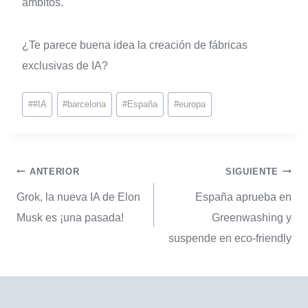
ámbitos.
¿Te parece buena idea la creación de fábricas
exclusivas de IA?
#
#IA
#
barcelona
#
España
#
europa
ANTERIOR
SIGUIENTE
Grok, la nueva IA de Elon
España aprueba en
Musk es ¡una pasada!
Greenwashing y
suspende en eco-friendly